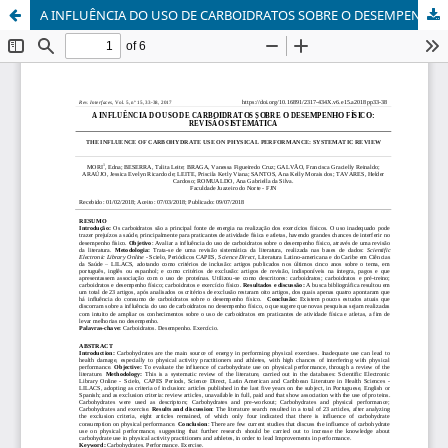
A INFLUÊNCIA DO USO DE CARBOIDRATOS SOBRE O DESEMPENHO FÍSICO: REVISÃO SISTEMÁTICA