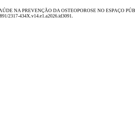
O EM SAÚDE NA PREVENÇÃO DA OSTEOPOROSE NO ESPAÇO P
16891/2317-434X.v14.e1.a2026.id3091.