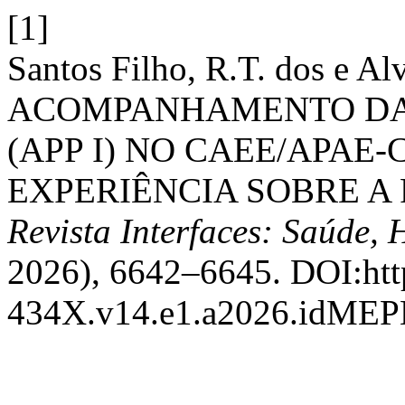
[1]
Santos Filho, R.T. dos e Al
ACOMPANHAMENTO DA 
(APP I) NO CAEE/APAE
EXPERIÊNCIA SOBRE A 
Revista Interfaces: Saúde,
2026), 6642–6645. DOI:htt
434X.v14.e1.a2026.idME