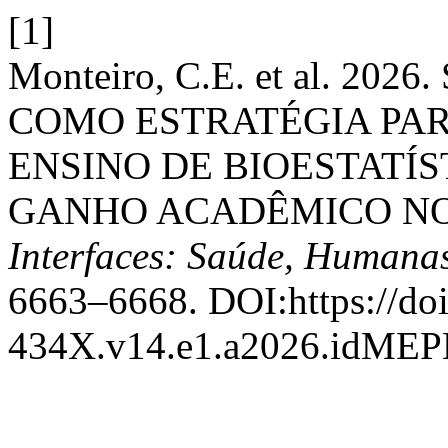
[1]
Monteiro, C.E. et al. 2
COMO ESTRATÉGIA PA
ENSINO DE BIOESTATÍS
GANHO ACADÊMICO NO
Interfaces: Saúde, Humanas
6663–6668. DOI:https://do
434X.v14.e1.a2026.idME