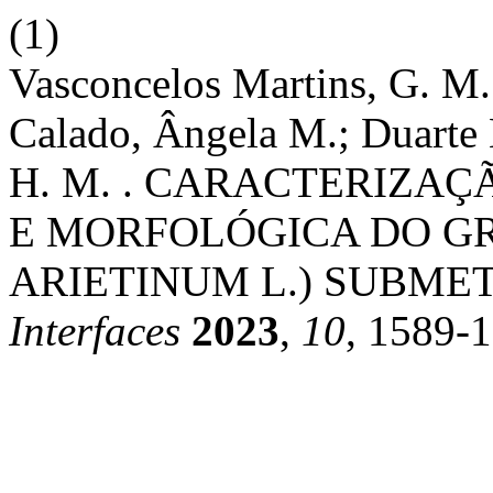
(1)
Vasconcelos Martins, G. M.;
Calado, Ângela M.; Duarte M
H. M. . CARACTERIZA
E MORFOLÓGICA DO GR
ARIETINUM L.) SUBME
Interfaces
2023
,
10
, 1589-