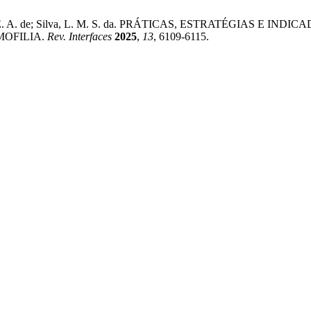
uino, P. E. A. de; Silva, L. M. S. da. PRÁTICAS, ESTRATÉGIA
MOFILIA.
Rev. Interfaces
2025
,
13
, 6109-6115.