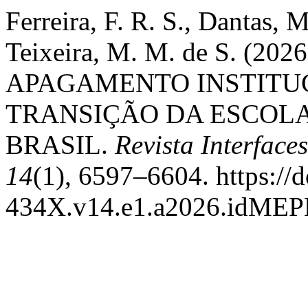
Ferreira, F. R. S., Dantas, 
Teixeira, M. M. de S. (2
APAGAMENTO INSTITUC
TRANSIÇÃO DA ESCOLA
BRASIL.
Revista Interfac
14
(1), 6597–6604. https://
434X.v14.e1.a2026.idME