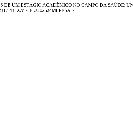
TRIBUIÇÕES DE UM ESTÁGIO ACADÊMICO NO CAMPO DA SAÚDE:
891/2317-434X.v14.e1.a2026.idMEPESA14