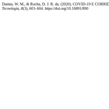
Dantas, W. M., & Rocha, D. J. R. da. (2020). COVID-19 E C
Tecnologia
,
8
(3), 603–604. https://doi.org/10.16891/890