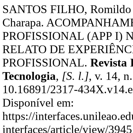
SANTOS FILHO, Romildo T
Charapa. ACOMPANHAM
PROFISSIONAL (APP I)
RELATO DE EXPERIÊNC
PROFISSIONAL.
Revista 
Tecnologia
,
[S. l.]
, v. 14, 
10.16891/2317-434X.v14.
Disponível em:
https://interfaces.unileao.e
interfaces/article/view/394