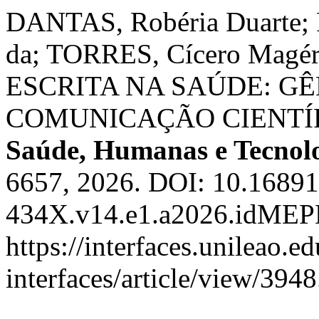
DANTAS, Robéria Duarte;
da; TORRES, Cícero Ma
ESCRITA NA SAÚDE: G
COMUNICAÇÃO CIENTÍ
Saúde, Humanas e Tecnol
6657, 2026. DOI: 10.16891
434X.v14.e1.a2026.idMEP
https://interfaces.unileao.e
interfaces/article/view/394