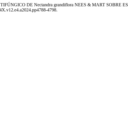
ANTIFÚNGICO DE Nectandra grandiflora NEES & MART SOBRE 
434X.v12.e4.a2024.pp4788-4798.