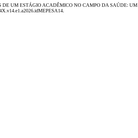
RIBUIÇÕES DE UM ESTÁGIO ACADÊMICO NO CAMPO DA SAÚDE: 
-434X.v14.e1.a2026.idMEPESA14.