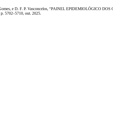
P. R. C. Gomes, e D. F. P. Vasconcelos, “PAINEL EPIDEMIOLÓGI
3, p. 5702–5710, out. 2025.