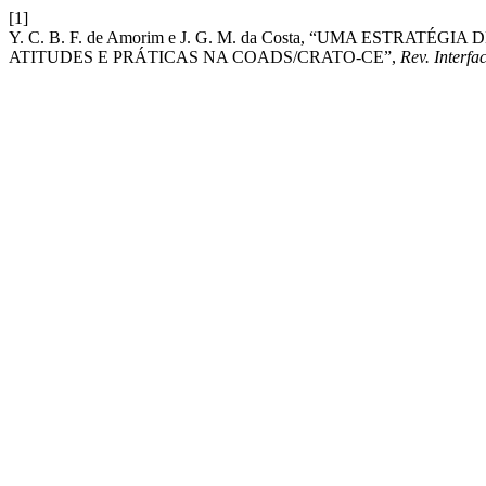
[1]
Y. C. B. F. de Amorim e J. G. M. da Costa, “UMA EST
ATITUDES E PRÁTICAS NA COADS/CRATO-CE”,
Rev. Interfa