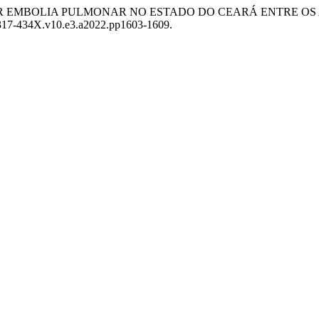
TOS POR EMBOLIA PULMONAR NO ESTADO DO CEARÁ ENTRE OS 
1/2317-434X.v10.e3.a2022.pp1603-1609.