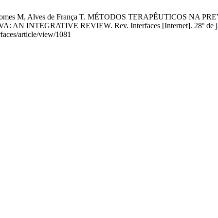
, Cosme Gomes M, Alves de França T. MÉTODOS TERAPÊUTICO
RATIVE REVIEW. Rev. Interfaces [Internet]. 28º de janeiro d
rfaces/article/view/1081