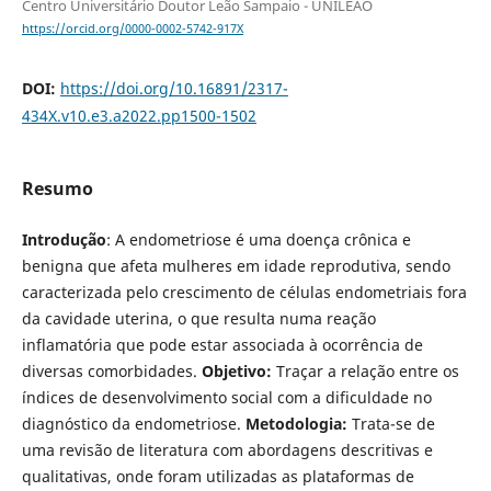
Centro Universitário Doutor Leão Sampaio - UNILEÃO
https://orcid.org/0000-0002-5742-917X
DOI:
https://doi.org/10.16891/2317-
434X.v10.e3.a2022.pp1500-1502
Resumo
Introdução
: A endometriose é uma doença crônica e
benigna que afeta mulheres em idade reprodutiva, sendo
caracterizada pelo crescimento de células endometriais fora
da cavidade uterina, o que resulta numa reação
inflamatória que pode estar associada à ocorrência de
diversas comorbidades.
Objetivo:
Traçar a relação entre os
índices de desenvolvimento social com a dificuldade no
diagnóstico da endometriose.
Metodologia:
Trata-se de
uma revisão de literatura com abordagens descritivas e
qualitativas, onde foram utilizadas as plataformas de