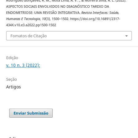
Rodrigues Gonçalves, R. M., Mota Lima, A. V. ., & Moreira Silva, A. L. (2022).
ASPECTOS SOCIAIS ENVOLVIDOS NO DIAGNÓSTICO TARDIO DA
ENDOMETRIOSE: UMA REVISÃO INTEGRATIVA.
Revista Interfaces: Saúde,
Humanas E Tecnologia
,
10
(3), 1500–1502. https://doi.org/10.16891/2317-
434X.v10.e3.a2022.pp1500-1502
Fomatos de Citação
Edição
v. 10 n. 3 (2022):
Seção
Artigos
Enviar Submissão