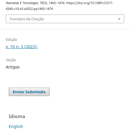
Humanas E Tecnologia
,
10
(3), 1465–1474. https://doi.org/10.16891/2317-
434X.v10.e3.a2022.pp1465-1474
Fomatos de Citação
Edição
v. 10 n. 3 (2022):
Seção
Artigos
Enviar Submissão
Idioma
English