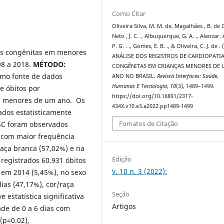
Como Citar
Oliveira Silva, M. M. de, Magalhães , B. de C.
Neto , J. C. ., Albuquerque, G. A. ., Alencar, 
P. G. . ., Gomes, E. B. ., & Oliveira, C. J. de . 
ias congênitas em menores
ANÁLISE DOS REGISTROS DE CARDIOPATI
98 a 2018.
MÉTODO:
CONGÊNITAS EM CRIANÇAS MENORES DE 
como fonte de dados
ANO NO BRASIL.
Revista Interfaces: Saúde,
Humanas E Tecnologia
,
10
(3), 1489–1499.
e óbitos por
https://doi.org/10.16891/2317-
em menores de um ano. Os
434X.v10.e3.a2022.pp1489-1499
ados estatisticamente
Fomatos de Citação
C foram observados
, com maior frequência
raça branca (57,02%) e na
Edição
registrados 60.931 óbitos
v. 10 n. 3 (2022):
 em 2014 (5,45%), no sexo
dias (47,17%), cor/raça
Seção
 estatística significativa
Artigos
ade de 0 a 6 dias com
 (p=0.02),