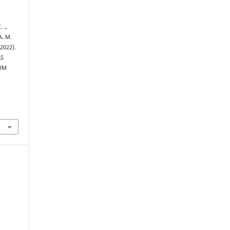
 .,
A. M.
(2022).
AS
UM