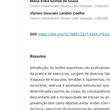
Maria Erika Gomes de Souza
Centro Universitário Doutor Leão Sampaio - UNILEÃO
Vlynien Dourado Landim Coelho
Centro Universitário Doutor Leão Sampaio - UNILEÃO
DOI:
https://doi.org/10.16891/2317-434X.v10.e
Resumo
Introdução: As lesões esportivas são praticame
da pratica de exercícios, surgem de diversos fa
fraqueza de músculos, tendões e ligamentos, m
incorretos, overuse e anomalias estruturais que
determinadas partes do corpo. As consequência
desconforto até a incapacidade de treinar ou pra
prevenção tem como objetivo evitar lesões com
de força, exercícios de propriocepção, atividad