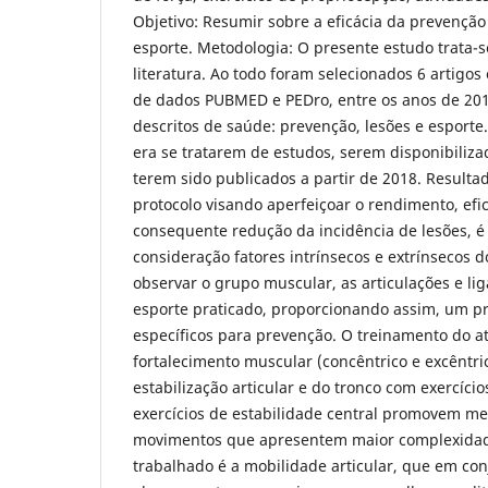
Objetivo: Resumir sobre a eficácia da prevenção
esporte. Metodologia: O presente estudo trata-
literatura. Ao todo foram selecionados 6 artigo
de dados PUBMED e PEDro, entre os anos de 201
descritos de saúde: prevenção, lesões e esporte.
era se tratarem de estudos, serem disponibiliz
terem sido publicados a partir de 2018. Resulta
protocolo visando aperfeiçoar o rendimento, efic
consequente redução da incidência de lesões, é
consideração fatores intrínsecos e extrínsecos do
observar o grupo muscular, as articulações e li
esporte praticado, proporcionando assim, um p
específicos para prevenção. O treinamento do at
fortalecimento muscular (concêntrico e excêntr
estabilização articular e do tronco com exercício
exercícios de estabilidade central promovem me
movimentos que apresentem maior complexidade
trabalhado é a mobilidade articular, que em co