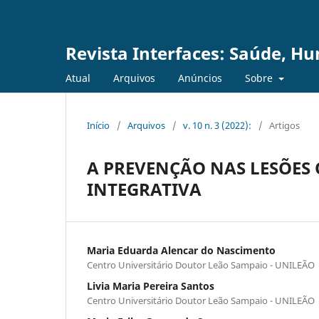
Revista Interfaces: Saúde, H
Atual
Arquivos
Anúncios
Sobre
Início
/
Arquivos
/
v. 10 n. 3 (2022):
/
Artigos
A PREVENÇÃO NAS LESÕES
INTEGRATIVA
Maria Eduarda Alencar do Nascimento
Centro Universitário Doutor Leão Sampaio - UNILEÃO
Livia Maria Pereira Santos
Centro Universitário Doutor Leão Sampaio - UNILEÃO