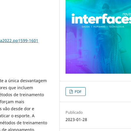
3.a2022.pp1599-1601
nte a única desvantagem
tores que incluem
PDF
étodos de treinamento
 forçam mais
s vão desde dor e
Publicado
ticar o esporte. A
2023-01-28
 métodos de treinamento
es de alongamento.