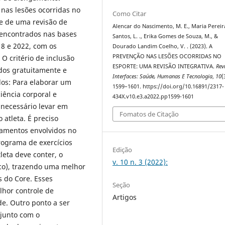
 nas lesões ocorridas no
Como Citar
se de uma revisão de
Alencar do Nascimento, M. E., Maria Pereir
s encontrados nas bases
Santos, L. ., Erika Gomes de Souza, M., &
8 e 2022, com os
Dourado Landim Coelho, V. . (2023). A
PREVENÇÃO NAS LESÕES OCORRIDAS NO
 O critério de inclusão
ESPORTE: UMA REVISÃO INTEGRATIVA.
Rev
ados gratuitamente e
Interfaces: Saúde, Humanas E Tecnologia
,
10
(
dos: Para elaborar um
1599–1601. https://doi.org/10.16891/2317-
iência corporal e
434X.v10.e3.a2022.pp1599-1601
 necessário levar em
Fomatos de Citação
 atleta. É preciso
gamentos envolvidos no
rograma de exercícios
Edição
leta deve conter, o
v. 10 n. 3 (2022):
ico), trazendo uma melhor
s do Core. Esses
Seção
lhor controle de
Artigos
. Outro ponto a ser
njunto com o