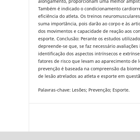
alongamento, proporcionam uma melhor ampli
Também é indicado o condicionamento cardiorre
eficiência do atleta. Os treinos neuromusculares
suma importância, pois darão ao corpo e às art
dos movimentos e capacidade de reação aos con
esporte. Conclusão: Perante os estudos utilizado
depreende-se que, se faz necessário avaliações 
identificação dos aspectos intrínsecos e extríns
fatores de risco que levam ao aparecimento de l
prevenção é baseada na compreensão da biome
de lesão atrelados ao atleta e esporte em questã
Palavras-chave: Lesões; Prevenção; Esporte.