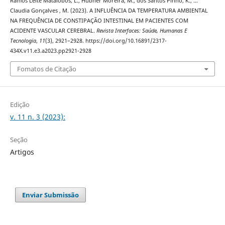
Ramos Leite Matalobos, L., Hübner Moreira, M., dos Santos Pinho, K., …
Claudia Gonçalves , M. (2023). A INFLUÊNCIA DA TEMPERATURA AMBIENTAL
NA FREQUÊNCIA DE CONSTIPAÇÃO INTESTINAL EM PACIENTES COM
ACIDENTE VASCULAR CEREBRAL.
Revista Interfaces: Saúde, Humanas E
Tecnologia
,
11
(3), 2921–2928. https://doi.org/10.16891/2317-
434X.v11.e3.a2023.pp2921-2928
Fomatos de Citação
Edição
v. 11 n. 3 (2023):
Seção
Artigos
Enviar Submissão