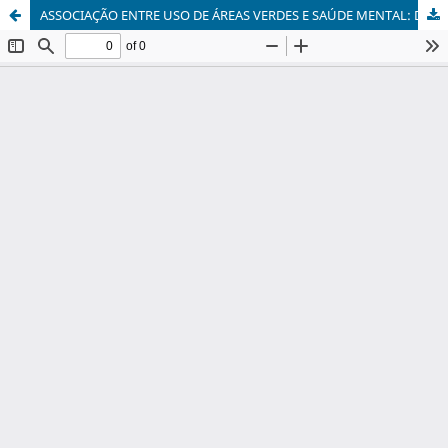
ASSOCIAÇÃO ENTRE USO DE ÁREAS VERDES E SAÚDE MENTAL: DOS PARQUES URBANOS PARA AS CIDADES SUSTENTÁVEIS