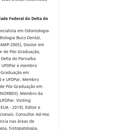
dade Federal do Delta do
cialista em Odontologia
iologia Buco Dental,
CAMP-2005), Doutor em
or de Pós-Graduação,
 Delta do Parnaíba
da UFDPar e membro
s-Graduação em
PI e UFDPar. Membro
 de Pós-Graduação em
RENORBIO). Membro da
UFDPar. Visiting
EUA - 2019). Editor e
acionais. Consultor Ad-Hoc
ncia nas áreas de
gia, histopatologia,