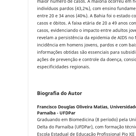
maior número de casos. A maioria ocorreu em 
indivíduos pardos (43,2%), com ensino fundame
entre 20 e 34 anos (40%). A Bahia foi o estado
casos e óbitos. A faixa etária de 20 a 49 anos 
casos, evidenciando o impacto entre adultos jov
revelam a persistência da epidemia de AIDS no
incidência em homens jovens, pardos e com baix
informações obtidas são essenciais para subsidia
ações de prevenção e controle da doença, cons
especificidades regionais.
Biografia do Autor
Francisco Douglas Oliveira Matias,
Universidad
Parnaíba - UFDPar
Graduando em Biomedicina (8 período) pela Uni
Delta do Parnaíba (UFDPar), com formação técn
Escola Estadual de Educação Profissional Pio XII 