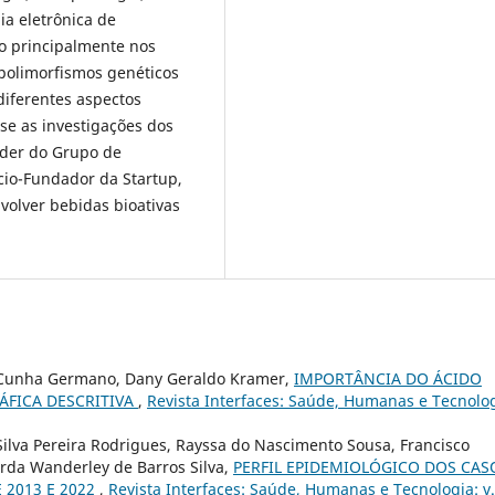
ia eletrônica de
do principalmente nos
 polimorfismos genéticos
diferentes aspectos
se as investigações dos
Líder do Grupo de
io-Fundador da Startup,
olver bebidas bioativas
da Cunha Germano, Dany Geraldo Kramer,
IMPORTÂNCIA DO ÁCIDO
ÁFICA DESCRITIVA
,
Revista Interfaces: Saúde, Humanas e Tecnolog
ilva Pereira Rodrigues, Rayssa do Nascimento Sousa, Francisco
rda Wanderley de Barros Silva,
PERFIL EPIDEMIOLÓGICO DOS CAS
 2013 E 2022
,
Revista Interfaces: Saúde, Humanas e Tecnologia: v.