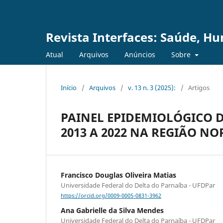
Revista Interfaces: Saúde, H
Atual
Arquivos
Anúncios
Sobre
Início
/
Arquivos
/
v. 13 n. 3 (2025):
/
Artigos
PAINEL EPIDEMIOLÓGICO D
2013 A 2022 NA REGIÃO NO
Francisco Douglas Oliveira Matias
Universidade Federal do Delta do Parnaíba - UFDPar
https://orcid.org/0009-0005-0831-3962
Ana Gabrielle da Silva Mendes
Universidade Federal do Delta do Parnaíba - UFDPar