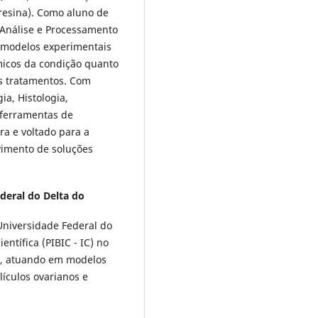
Teresina). Como aluno de
e Análise e Processamento
m modelos experimentais
êmicos da condição quanto
is tratamentos. Com
ia, Histologia,
 ferramentas de
a e voltado para a
vimento de soluções
deral do Delta do
niversidade Federal do
entífica (PIBIC - IC) no
P), atuando em modelos
lículos ovarianos e