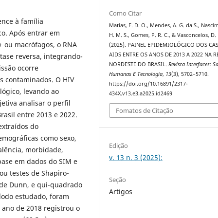
Como Citar
nce à família
Matias, F. D. O., Mendes, A. G. da S., Nasci
co. Após entrar em
H. M. S., Gomes, P. R. C., & Vasconcelos, D. 
4+ ou macrófagos, o RNA
(2025). PAINEL EPIDEMIOLÓGICO DOS CA
AIDS ENTRE OS ANOS DE 2013 A 2022 NA 
tase reversa, integrando-
NORDESTE DO BRASIL.
Revista Interfaces: S
issão ocorre
Humanas E Tecnologia
,
13
(3), 5702–5710.
is contaminados. O HIV
https://doi.org/10.16891/2317-
ógico, levando ao
434X.v13.e3.a2025.id2469
tiva analisar o perfil
Fomatos de Citação
asil entre 2013 e 2022.
extraídos do
emográficas como sexo,
Edição
valência, morbidade,
v. 13 n. 3 (2025):
 base em dados do SIM e
zou testes de Shapiro-
Seção
e de Dunn, e qui-quadrado
Artigos
ríodo estudado, foram
 ano de 2018 registrou o