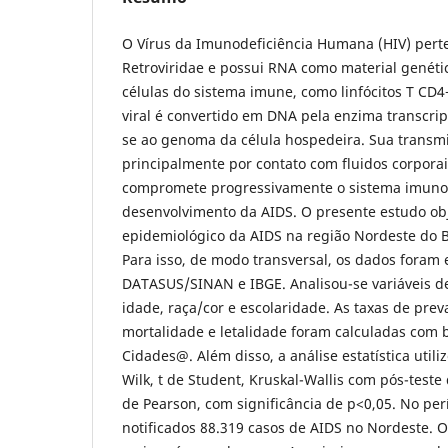
O Vírus da Imunodeficiência Humana (HIV) perte
Retroviridae e possui RNA como material genéti
células do sistema imune, como linfócitos T CD
viral é convertido em DNA pela enzima transcrip
se ao genoma da célula hospedeira. Sua transm
principalmente por contato com fluidos corpora
compromete progressivamente o sistema imunol
desenvolvimento da AIDS. O presente estudo obje
epidemiológico da AIDS na região Nordeste do Br
Para isso, de modo transversal, os dados foram 
DATASUS/SINAN e IBGE. Analisou-se variáveis d
idade, raça/cor e escolaridade. As taxas de pre
mortalidade e letalidade foram calculadas com
Cidades@. Além disso, a análise estatística utili
Wilk, t de Student, Kruskal-Wallis com pós-test
de Pearson, com significância de p<0,05. No pe
notificados 88.319 casos de AIDS no Nordeste. O