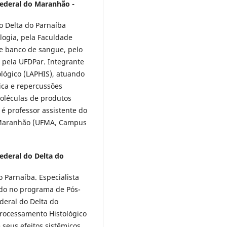
ederal do Maranhão -
o Delta do Parnaíba
logia, pela Faculdade
 e banco de sangue, pelo
 pela UFDPar. Integrante
ológico (LAPHIS), atuando
ica e repercussões
oléculas de produtos
 é professor assistente do
o Maranhão (UFMA, Campus
ederal do Delta do
 Parnaíba. Especialista
do no programa de Pós-
deral do Delta do
Processamento Histológico
seus efeitos sistêmicos,