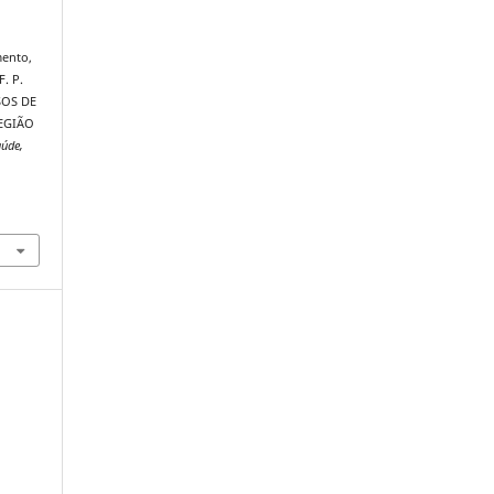
mento,
F. P.
SOS DE
REGIÃO
aúde,