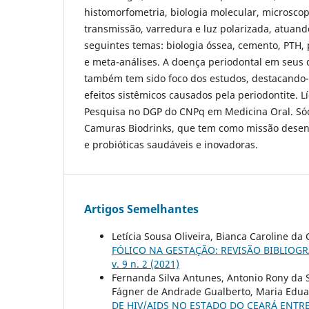
histomorfometria, biologia molecular, microscop
transmissão, varredura e luz polarizada, atuan
seguintes temas: biologia óssea, cemento, PTH,
e meta-análises. A doença periodontal em seus 
também tem sido foco dos estudos, destacando-
efeitos sistêmicos causados pela periodontite. 
Pesquisa no DGP do CNPq em Medicina Oral. Sóc
Camuras Biodrinks, que tem como missão desenv
e probióticas saudáveis e inovadoras.
Artigos Semelhantes
Letícia Sousa Oliveira, Bianca Caroline 
FÓLICO NA GESTAÇÃO: REVISÃO BIBLIOGR
v. 9 n. 2 (2021)
Fernanda Silva Antunes, Antonio Rony da S
Fágner de Andrade Gualberto, Maria Edua
DE HIV/AIDS NO ESTADO DO CEARÁ ENTRE