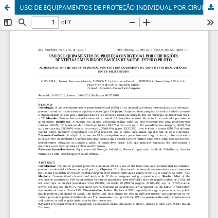
USO DE EQUIPAMENTOS DE PROTEÇÃO INDIVIDUAL POR CIRURGIÕES DENTISTAS EM UNIDADES BÁSICAS DE SAÚDE: ESTUDO PILOTO