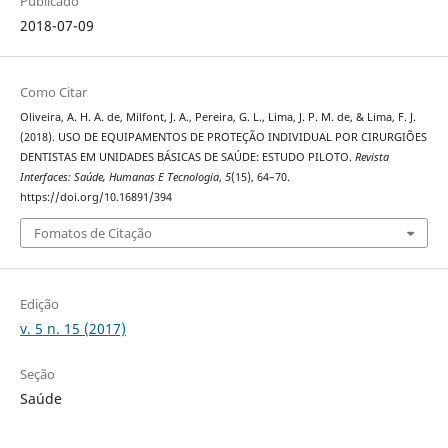
Publicado
2018-07-09
Como Citar
Oliveira, A. H. A. de, Milfont, J. A., Pereira, G. L., Lima, J. P. M. de, & Lima, F. J.
(2018). USO DE EQUIPAMENTOS DE PROTEÇÃO INDIVIDUAL POR CIRURGIÕES
DENTISTAS EM UNIDADES BÁSICAS DE SAÚDE: ESTUDO PILOTO.
Revista
Interfaces: Saúde, Humanas E Tecnologia
,
5
(15), 64–70.
https://doi.org/10.16891/394
Fomatos de Citação
Edição
v. 5 n. 15 (2017)
Seção
Saúde