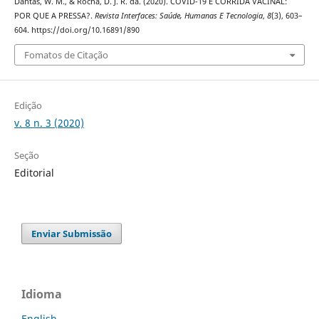
Dantas, W. M., & Rocha, D. J. R. da. (2020). COVID-19 E CORRIDA VACINAL:
POR QUE A PRESSA?.
Revista Interfaces: Saúde, Humanas E Tecnologia
,
8
(3), 603–
604. https://doi.org/10.16891/890
Fomatos de Citação
Edição
v. 8 n. 3 (2020)
Seção
Editorial
Enviar Submissão
Idioma
English