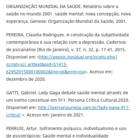
ORGANIZAÇÃO MUNDIAL DA SAÚDE. Relatório sobre a
saúde no mundo 2001 ­ saúde mental: nova concepção, nova
esperança. Geneva: Organização Mundial da Saúde, 2001.
PEREIRA, Claudia Rodrigues. A construção da subjetividade
contemporânea e sua relação com a depressão. Cadernos
de psicanálise (Rio de Janeiro), v. 37, n. 32, p. 17-41, 2015.
Disponível em <
http://pepsic.bvsalud.org/scielo.php?
script=sci_arttext&pid=S1413-
62952015000100002&lng=pt&nrm=iso
>. Acesso em:
dezembro de 2020.
GATTI, Gabriel. Lady Gaga debate saúde mental através de
um sonho conceitual em 911. Persona Crítica Cultural,2020.
Disponível em:
http://personaunesp.com.br/lady-gaga-911-
critica/
>. Acesso em: janeiro de 2021.
PERRUSI, Artur. Sofrimento psíquico, individualismo e uso
de psicotrópicos: Saúde mental e individualidade