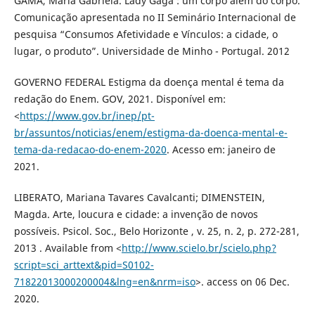
GAMA, Maria Gabriela. Lady Gaga : um corpo além do corpo.
Comunicação apresentada no II Seminário Internacional de
pesquisa “Consumos Afetividade e Vínculos: a cidade, o
lugar, o produto”. Universidade de Minho - Portugal. 2012
GOVERNO FEDERAL Estigma da doença mental é tema da
redação do Enem. GOV, 2021. Disponível em:
<
https://www.gov.br/inep/pt-
br/assuntos/noticias/enem/estigma-da-doenca-mental-e-
tema-da-redacao-do-enem-2020
. Acesso em: janeiro de
2021.
LIBERATO, Mariana Tavares Cavalcanti; DIMENSTEIN,
Magda. Arte, loucura e cidade: a invenção de novos
possíveis. Psicol. Soc., Belo Horizonte , v. 25, n. 2, p. 272-281,
2013 . Available from <
http://www.scielo.br/scielo.php?
script=sci_arttext&pid=S0102-
71822013000200004&lng=en&nrm=iso
>. access on 06 Dec.
2020.