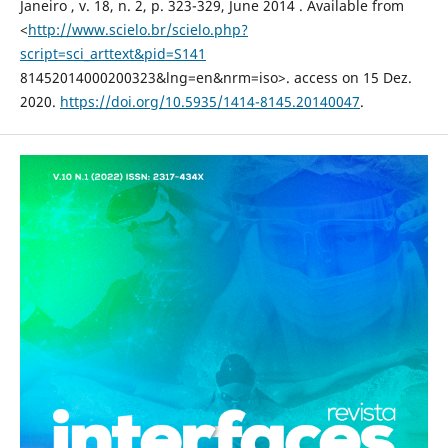
Janeiro , v. 18, n. 2, p. 323-329, June 2014 . Available from
<
http://www.scielo.br/scielo.php?
script=sci_arttext&pid=S141
81452014000200323&lng=en&nrm=iso>. access on 15 Dez.
2020.
https://doi.org/10.5935/1414-8145.20140047
.