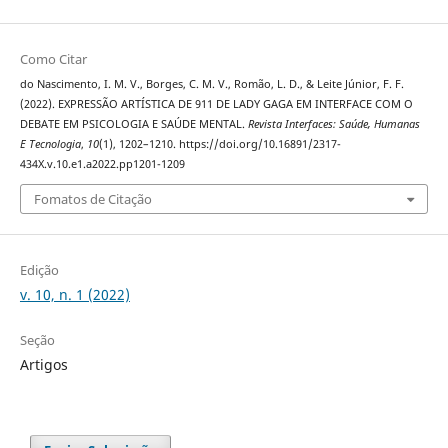
Como Citar
do Nascimento, I. M. V., Borges, C. M. V., Romão, L. D., & Leite Júnior, F. F.
(2022). EXPRESSÃO ARTÍSTICA DE 911 DE LADY GAGA EM INTERFACE COM O
DEBATE EM PSICOLOGIA E SAÚDE MENTAL.
Revista Interfaces: Saúde, Humanas
E Tecnologia
,
10
(1), 1202–1210. https://doi.org/10.16891/2317-
434X.v.10.e1.a2022.pp1201-1209
Fomatos de Citação
Edição
v. 10, n. 1 (2022)
Seção
Artigos