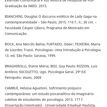
Extensão Comunitária e VIII Mostra de Pesquisa de Pós-
Graduação da IMED. 2015.
BIANCHINI, Douglas O discurso estético de Lady Gaga na
contemporaneidade – São Paulo, 2015. 116 f.: il.; 30 cm. –
Faculdade Cásper Líbero, Programa de Mestrado em
Comunicação.
BOCK, Ana Mercês Bahia; FURTADO, Odair; TEIXEIRA, Maria
de Lourdes Trassi. Psicologias: Uma Introdução à Psicologia.
13. ed. São Paulo: Saraiva, 1999.
BRAGHIROLLI, Elaine Maria; BISI, Guy Paulo; RIZZON, Luiz
Antônio; NICOLETTO, Ugo. Psicologia Geral. 29ª Ed.
Petrópolis: Vozes, 2009
CAMBUÍ, Heloisa Aguetoni. Sofrimento psíquico
contemporâneo: um estudo psicanalítico do imaginário
coletivo de estudantes de psicologia. 2013. 177 f.
Dissertação (mestrado) - Universidade Estadual Paulista,