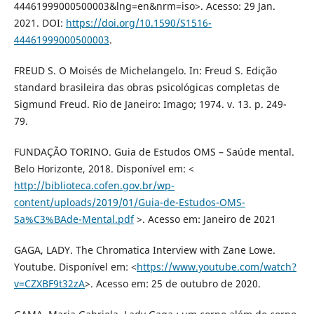
44461999000500003&lng=en&nrm=iso>. Acesso: 29 Jan.
2021. DOI:
https://doi.org/10.1590/S1516-
44461999000500003
.
FREUD S. O Moisés de Michelangelo. In: Freud S. Edição
standard brasileira das obras psicológicas completas de
Sigmund Freud. Rio de Janeiro: Imago; 1974. v. 13. p. 249-
79.
FUNDAÇÃO TORINO. Guia de Estudos OMS – Saúde mental.
Belo Horizonte, 2018. Disponível em: <
http://biblioteca.cofen.gov.br/wp-
content/uploads/2019/01/Guia-de-Estudos-OMS-
Sa%C3%BAde-Mental.pdf
>. Acesso em: Janeiro de 2021
GAGA, LADY. The Chromatica Interview with Zane Lowe.
Youtube. Disponível em: <
https://www.youtube.com/watch?
v=CZXBF9t32zA
>. Acesso em: 25 de outubro de 2020.