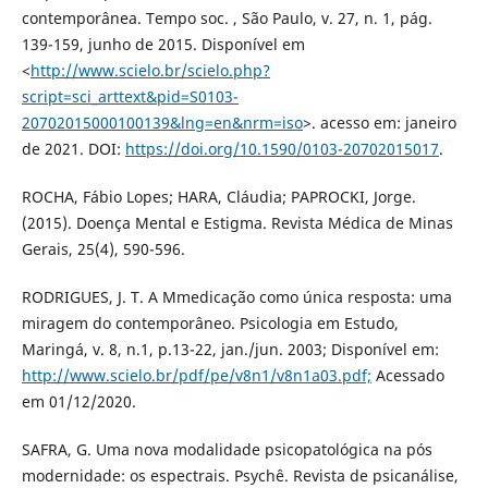
contemporânea. Tempo soc. , São Paulo, v. 27, n. 1, pág.
139-159, junho de 2015. Disponível em
<
http://www.scielo.br/scielo.php?
script=sci_arttext&pid=S0103-
20702015000100139&lng=en&nrm=iso
>. acesso em: janeiro
de 2021. DOI:
https://doi.org/10.1590/0103-20702015017
.
ROCHA, Fábio Lopes; HARA, Cláudia; PAPROCKI, Jorge.
(2015). Doença Mental e Estigma. Revista Médica de Minas
Gerais, 25(4), 590-596.
RODRIGUES, J. T. A Mmedicação como única resposta: uma
miragem do contemporâneo. Psicologia em Estudo,
Maringá, v. 8, n.1, p.13-22, jan./jun. 2003; Disponível em:
http://www.scielo.br/pdf/pe/v8n1/v8n1a03.pdf;
Acessado
em 01/12/2020.
SAFRA, G. Uma nova modalidade psicopatológica na pós
modernidade: os espectrais. Psychê. Revista de psicanálise,