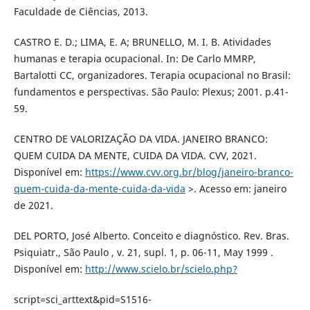
Faculdade de Ciências, 2013.
CASTRO E. D.; LIMA, E. A; BRUNELLO, M. I. B. Atividades
humanas e terapia ocupacional. In: De Carlo MMRP,
Bartalotti CC, organizadores. Terapia ocupacional no Brasil:
fundamentos e perspectivas. São Paulo: Plexus; 2001. p.41-
59.
CENTRO DE VALORIZAÇÃO DA VIDA. JANEIRO BRANCO:
QUEM CUIDA DA MENTE, CUIDA DA VIDA. CVV, 2021.
Disponível em:
https://www.cvv.org.br/blog/janeiro-branco-
quem-cuida-da-mente-cuida-da-vida
>. Acesso em: janeiro
de 2021.
DEL PORTO, José Alberto. Conceito e diagnóstico. Rev. Bras.
Psiquiatr., São Paulo , v. 21, supl. 1, p. 06-11, May 1999 .
Disponível em:
http://www.scielo.br/scielo.php?
script=sci_arttext&pid=S1516-