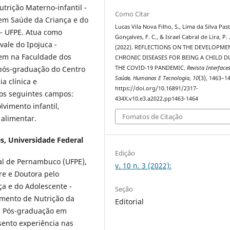
rição Materno-infantil -
Como Citar
em Saúde da Criança e do
Lucas Vila Nova Filho, S., Lima da Silva Pas
 - UFPE. Atua como
Gonçalves, F. C., & Israel Cabral de Lira, P. 
vale do Ipojuca -
(2022). REFLECTIONS ON THE DEVELOPME
em na Faculdade dos
CHRONIC DISEASES FOR BEING A CHILD D
THE COVID-19 PANDEMIC.
Revista Interfaces
 pós-graduação do Centro
Saúde, Humanas E Tecnologia
,
10
(3), 1463–1
ia clínica e
https://doi.org/10.16891/2317-
nos seguintes campos:
434X.v10.e3.a2022.pp1463-1464
vimento infantil,
Fomatos de Citação
alimentar.
es,
Universidade Federal
Edição
al de Pernambuco (UFPE),
v. 10 n. 3 (2022):
re e Doutora pelo
a e do Adolescente -
Seção
amento de Nutrição da
Editorial
e Pós-graduação em
sento experiência nas