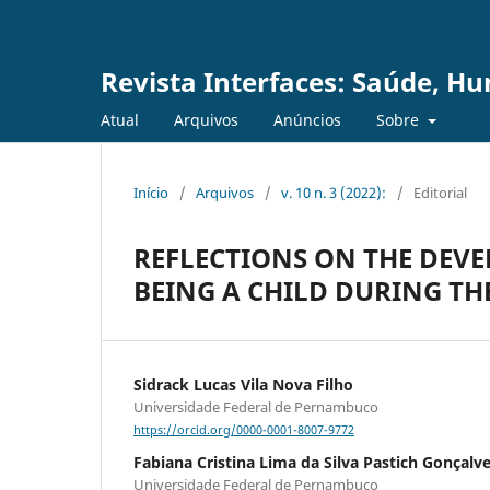
Revista Interfaces: Saúde, H
Atual
Arquivos
Anúncios
Sobre
Início
/
Arquivos
/
v. 10 n. 3 (2022):
/
Editorial
REFLECTIONS ON THE DEVE
BEING A CHILD DURING TH
Sidrack Lucas Vila Nova Filho
Universidade Federal de Pernambuco
https://orcid.org/0000-0001-8007-9772
Fabiana Cristina Lima da Silva Pastich Gonçalv
Universidade Federal de Pernambuco