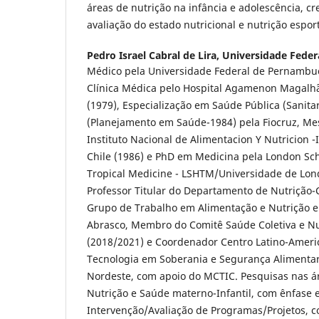
áreas de nutrição na infância e adolescência, cr
avaliação do estado nutricional e nutrição esport
Pedro Israel Cabral de Lira,
Universidade Fede
Médico pela Universidade Federal de Pernambuc
Clínica Médica pelo Hospital Agamenon Magalh
(1979), Especialização em Saúde Pública (Sanitar
(Planejamento em Saúde-1984) pela Fiocruz, Me
Instituto Nacional de Alimentacion Y Nutricion 
Chile (1986) e PhD em Medicina pela London Sc
Tropical Medicine - LSHTM/Universidade de Lond
Professor Titular do Departamento de Nutriçã
Grupo de Trabalho em Alimentação e Nutrição e
Abrasco, Membro do Comitê Saúde Coletiva e N
(2018/2021) e Coordenador Centro Latino-Ameri
Tecnologia em Soberania e Segurança Alimentar 
Nordeste, com apoio do MCTIC. Pesquisas nas á
Nutrição e Saúde materno-Infantil, com ênfase 
Intervenção/Avaliação de Programas/Projetos, 