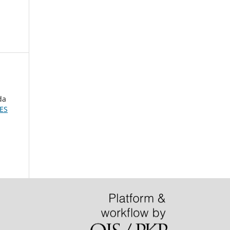
da
ES