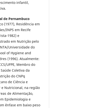
escimento infantil,
iva.
ral de Pernambuco
o (1977), Residência em
ães/INPS em Recife
ista-1982) e
strado em Nutrição pelo
-INTA/Universidade do
hool of Hygiene and
res (1996). Atualmente:
o-CCS/UFPE, Membro do
 Saúde Coletiva da
utrição do CNPq
cano de Ciência e
e Nutricional, na região
reas de Alimentação,
em Epidemiologia e
com ênfase em baixo peso