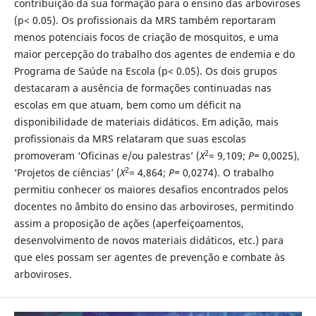
contribuição da sua formação para o ensino das arboviroses
(p< 0.05). Os profissionais da MRS também reportaram
menos potenciais focos de criação de mosquitos, e uma
maior percepção do trabalho dos agentes de endemia e do
Programa de Saúde na Escola (p< 0.05). Os dois grupos
destacaram a ausência de formações continuadas nas
escolas em que atuam, bem como um déficit na
disponibilidade de materiais didáticos. Em adição, mais
profissionais da MRS relataram que suas escolas
2
promoveram ‘Oficinas e/ou palestras’ (
Χ
= 9,109;
P=
0,0025),
2
‘Projetos de ciências’ (
Χ
= 4,864;
P=
0,0274). O trabalho
permitiu conhecer os maiores desafios encontrados pelos
docentes no âmbito do ensino das arboviroses, permitindo
assim a proposição de ações (aperfeiçoamentos,
desenvolvimento de novos materiais didáticos, etc.) para
que eles possam ser agentes de prevenção e combate às
arboviroses.