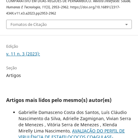
COMPARATIVO EM DUAS REGIÕES DE PERNAMBUCO.
Revista Interfaces: Saúde,
Humanas E Tecnologia
,
11
(3), 2953–2962. https://doi.org/10.16891/2317-
434X.v11.e3.a2023.pp2953-2962
Fomatos de Citação
Edição
v. 11 n. 3 (2023):
Seção
Artigos
Artigos mais lidos pelo mesmo(s) autor(es)
Gabrielle Damasceno Costa dos Santos, Luís Cláudio
Nascimento da Silva, Adrielle Zagmignan, Vivian Serra
de Menezes , Vitória Serra de Menezes , Klenda
Mirelly Lima Nascimento,
AVALIAÇÃO DO PERFIL DE
VIRULÊNCIA DE ESTAFILOCOCOS COAGULASE-