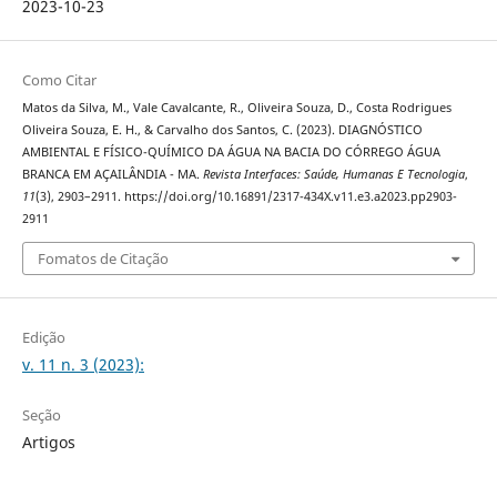
2023-10-23
Como Citar
Matos da Silva, M., Vale Cavalcante, R., Oliveira Souza, D., Costa Rodrigues
Oliveira Souza, E. H., & Carvalho dos Santos, C. (2023). DIAGNÓSTICO
AMBIENTAL E FÍSICO-QUÍMICO DA ÁGUA NA BACIA DO CÓRREGO ÁGUA
BRANCA EM AÇAILÂNDIA - MA.
Revista Interfaces: Saúde, Humanas E Tecnologia
,
11
(3), 2903–2911. https://doi.org/10.16891/2317-434X.v11.e3.a2023.pp2903-
2911
Fomatos de Citação
Edição
v. 11 n. 3 (2023):
Seção
Artigos