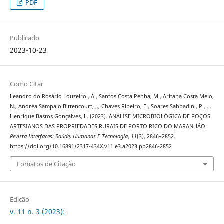
PDF
Publicado
2023-10-23
Como Citar
Leandro do Rosário Louzeiro , A., Santos Costa Penha, M., Aritana Costa Melo,
N., Andréa Sampaio Bittencourt, J., Chaves Ribeiro, E., Soares Sabbadini, P., …
Henrique Bastos Gonçalves, L. (2023). ANÁLISE MICROBIOLÓGICA DE POÇOS
ARTESIANOS DAS PROPRIEDADES RURAIS DE PORTO RICO DO MARANHÃO.
Revista Interfaces: Saúde, Humanas E Tecnologia
,
11
(3), 2846–2852.
https://doi.org/10.16891/2317-434X.v11.e3.a2023.pp2846-2852
Fomatos de Citação
Edição
v. 11 n. 3 (2023):