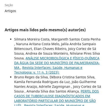
Seção
Artigos
Artigos mais lidos pelo mesmo(s) autor(es)
Silmara Moreira Costa, Margareth Santos Costa Penha
, Naruna Aritana Costa Melo, Jalila Andréa Sampaio
Bittencourt, Elian Chaves Ribeiro, Joicy Cortez de Sá
Sousa, Andrea de Souza Monteiro, Nilviane Pires Silva
Sousa,
ANÁLISE MICROBIOLÓGICA E FÍSICO-QUÍMICA
DA ÁGUA DA SEDE DO MUNICÍPIO DE PALMEIRANDIA-
MA
,
Revista Interfaces: Saúde, Humanas e
Tecnologia: v. 11 n. 3 (2023):
Bruno Reges da Silva, Débora Cristina Santos Silva,
Kamila Fernanda Rodrigues da Luz, João Guilherme
Nantes Araújo, Adrielle Zagmignan , Joicy Cortez de Sá
Sousa , Amanda Silva dos Santos Aliança,
PERFIL DOS
CASOS DE TUBERCULOSE DIAGNÓSTICADOS EM
LABORATÓRIO PARTICULAR DO MUNICÍPIO DE SÃO
LUÍS
,
Revista Interfaces: Saúde, Humanas e