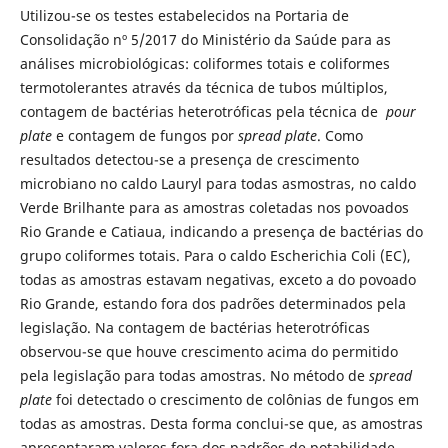
Utilizou-se os testes estabelecidos na Portaria de
Consolidação nº 5/2017 do Ministério da Saúde para as
análises microbiológicas: coliformes totais e coliformes
termotolerantes através da técnica de tubos múltiplos,
contagem de bactérias heterotróficas pela técnica de
pour
plate
e contagem de fungos por
spread plate
. Como
resultados detectou-se a presença de crescimento
microbiano no caldo Lauryl para todas asmostras, no caldo
Verde Brilhante para as amostras coletadas nos povoados
Rio Grande e Catiaua, indicando a presença de bactérias do
grupo coliformes totais. Para o caldo Escherichia Coli (EC),
todas as amostras estavam negativas, exceto a do povoado
Rio Grande, estando fora dos padrões determinados pela
legislação. Na contagem de bactérias heterotróficas
observou-se que houve crescimento acima do permitido
pela legislação para todas amostras. No método de
spread
plate
foi detectado o crescimento de colônias de fungos em
todas as amostras. Desta forma conclui-se que, as amostras
apresentaram valores fora dos padrões de potabilidade