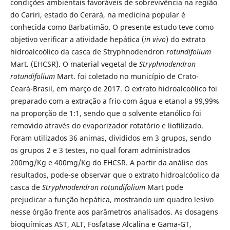
condições ambientais favoráveis de sobrevivência na região
do Cariri, estado do Cerará, na medicina popular é
conhecida como Barbatimão. O presente estudo teve como
objetivo verificar a atividade hepática (
in vivo
) do extrato
hidroalcoólico da casca de Stryphnodendron
rotundifolium
Mart. (EHCSR). O material vegetal de
Stryphnodendron
rotundifolium
Mart. foi coletado no município de Crato-
Ceará-Brasil, em março de 2017. O extrato hidroalcoólico foi
preparado com a extração a frio com água e etanol a 99,99%
na proporção de 1:1, sendo que o solvente etanólico foi
removido através do evaporizador rotatório e liofilizado.
Foram utilizados 36 animas, divididos em 3 grupos, sendo
os grupos 2 e 3 testes, no qual foram administrados
200mg/Kg e 400mg/Kg do EHCSR. A partir da análise dos
resultados, pode-se observar que o extrato hidroalcóolico da
casca de
Stryphnodendron rotundifolium
Mart pode
prejudicar a função hepática, mostrando um quadro lesivo
nesse órgão frente aos parâmetros analisados. As dosagens
bioquímicas AST, ALT, Fosfatase Alcalina e Gama-GT,