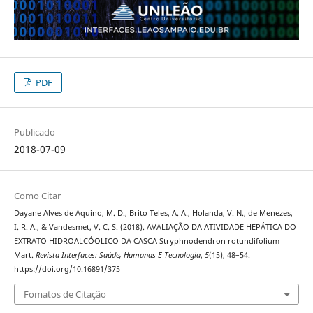
PDF
Publicado
2018-07-09
Como Citar
Dayane Alves de Aquino, M. D., Brito Teles, A. A., Holanda, V. N., de Menezes,
I. R. A., & Vandesmet, V. C. S. (2018). AVALIAÇÃO DA ATIVIDADE HEPÁTICA DO
EXTRATO HIDROALCÓOLICO DA CASCA Stryphnodendron rotundifolium
Mart.
Revista Interfaces: Saúde, Humanas E Tecnologia
,
5
(15), 48–54.
https://doi.org/10.16891/375
Fomatos de Citação