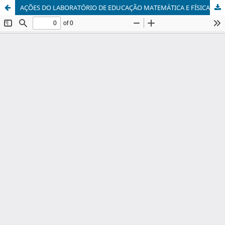
AÇÕES DO LABORATÓRIO DE EDUCAÇÃO MATEMÁTICA E FÍSICA-LEMAFI EM TEMPOS DE COVID-19