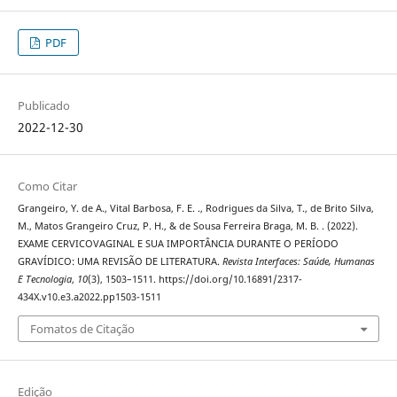
PDF
Publicado
2022-12-30
Como Citar
Grangeiro, Y. de A., Vital Barbosa, F. E. ., Rodrigues da Silva, T., de Brito Silva,
M., Matos Grangeiro Cruz, P. H., & de Sousa Ferreira Braga, M. B. . (2022).
EXAME CERVICOVAGINAL E SUA IMPORTÂNCIA DURANTE O PERÍODO
GRAVÍDICO: UMA REVISÃO DE LITERATURA.
Revista Interfaces: Saúde, Humanas
E Tecnologia
,
10
(3), 1503–1511. https://doi.org/10.16891/2317-
434X.v10.e3.a2022.pp1503-1511
Fomatos de Citação
Edição