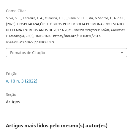
Como Citar
Silva, S. F., Ferreira, I. A., Oliveira, T. L. ., Silva, V. H. F. da, & Santos, F. A. de L.
(2023). HOSPITALIZAÇÕES E ÓBITOS POR EMBOLIA PULMONAR NO ESTADO
DO CEARÁ ENTRE OS ANOS DE 2017 A 2021.
Revista Interfaces: Saúde, Humanas
E Tecnologia
,
10
(3), 1603–1609. https://doi.org/10.16891/2317-
434X.v10.e3.a2022.pp1603-1609
Fomatos de Citação
Edição
v. 10 n. 3 (2022):
Seção
Artigos
Artigos mais lidos pelo mesmo(s) autor(es)