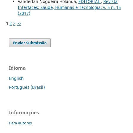
Vanderlan Nogueira Holanda,
EDITORIAL
,
Revista
Interfaces: Saúde, Humanas e Tecnologia: v. 5 n. 15
(2017)
1
2
>
>>
Enviar Submissão
Idioma
English
Português (Brasil)
Informações
Para Autores