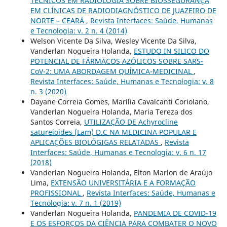
TÉCNICOS EM RADIOLOGIA SOBRE BIOSSEGURANÇA
EM CLÍNICAS DE RADIODIAGNÓSTICO DE JUAZEIRO DE
NORTE – CEARÁ
,
Revista Interfaces: Saúde, Humanas
e Tecnologia: v. 2 n. 4 (2014)
Welson Vicente Da Silva, Wesley Vicente Da Silva,
Vanderlan Nogueira Holanda,
ESTUDO IN SILICO DO
POTENCIAL DE FÁRMACOS AZÓLICOS SOBRE SARS-
CoV-2: UMA ABORDAGEM QUÍMICA-MEDICINAL
,
Revista Interfaces: Saúde, Humanas e Tecnologia: v. 8
n. 3 (2020)
Dayane Correia Gomes, Marília Cavalcanti Coriolano,
Vanderlan Nogueira Holanda, Maria Tereza dos
Santos Correia,
UTILIZAÇÃO DE Achyrocline
satureioides (Lam) D.C NA MEDICINA POPULAR E
APLICAÇÕES BIOLÓGIGAS RELATADAS
,
Revista
Interfaces: Saúde, Humanas e Tecnologia: v. 6 n. 17
(2018)
Vanderlan Nogueira Holanda, Elton Marlon de Araújo
Lima,
EXTENSÃO UNIVERSITÁRIA E A FORMAÇÃO
PROFISSIONAL
,
Revista Interfaces: Saúde, Humanas e
Tecnologia: v. 7 n. 1 (2019)
Vanderlan Nogueira Holanda,
PANDEMIA DE COVID-19
E OS ESFORÇOS DA CIÊNCIA PARA COMBATER O NOVO