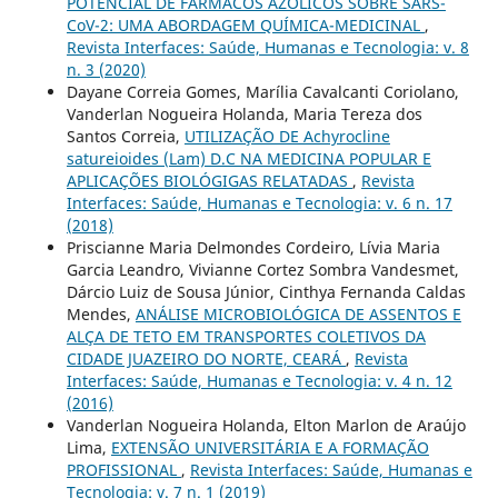
POTENCIAL DE FÁRMACOS AZÓLICOS SOBRE SARS-
CoV-2: UMA ABORDAGEM QUÍMICA-MEDICINAL
,
Revista Interfaces: Saúde, Humanas e Tecnologia: v. 8
n. 3 (2020)
Dayane Correia Gomes, Marília Cavalcanti Coriolano,
Vanderlan Nogueira Holanda, Maria Tereza dos
Santos Correia,
UTILIZAÇÃO DE Achyrocline
satureioides (Lam) D.C NA MEDICINA POPULAR E
APLICAÇÕES BIOLÓGIGAS RELATADAS
,
Revista
Interfaces: Saúde, Humanas e Tecnologia: v. 6 n. 17
(2018)
Priscianne Maria Delmondes Cordeiro, Lívia Maria
Garcia Leandro, Vivianne Cortez Sombra Vandesmet,
Dárcio Luiz de Sousa Júnior, Cinthya Fernanda Caldas
Mendes,
ANÁLISE MICROBIOLÓGICA DE ASSENTOS E
ALÇA DE TETO EM TRANSPORTES COLETIVOS DA
CIDADE JUAZEIRO DO NORTE, CEARÁ
,
Revista
Interfaces: Saúde, Humanas e Tecnologia: v. 4 n. 12
(2016)
Vanderlan Nogueira Holanda, Elton Marlon de Araújo
Lima,
EXTENSÃO UNIVERSITÁRIA E A FORMAÇÃO
PROFISSIONAL
,
Revista Interfaces: Saúde, Humanas e
Tecnologia: v. 7 n. 1 (2019)