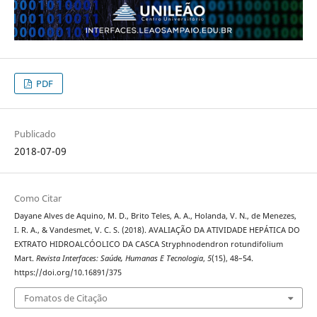
PDF
Publicado
2018-07-09
Como Citar
Dayane Alves de Aquino, M. D., Brito Teles, A. A., Holanda, V. N., de Menezes,
I. R. A., & Vandesmet, V. C. S. (2018). AVALIAÇÃO DA ATIVIDADE HEPÁTICA DO
EXTRATO HIDROALCÓOLICO DA CASCA Stryphnodendron rotundifolium
Mart.
Revista Interfaces: Saúde, Humanas E Tecnologia
,
5
(15), 48–54.
https://doi.org/10.16891/375
Fomatos de Citação