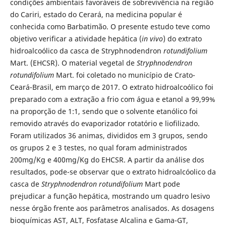
condições ambientais favoráveis de sobrevivência na região
do Cariri, estado do Cerará, na medicina popular é
conhecida como Barbatimão. O presente estudo teve como
objetivo verificar a atividade hepática (
in vivo
) do extrato
hidroalcoólico da casca de Stryphnodendron
rotundifolium
Mart. (EHCSR). O material vegetal de
Stryphnodendron
rotundifolium
Mart. foi coletado no município de Crato-
Ceará-Brasil, em março de 2017. O extrato hidroalcoólico foi
preparado com a extração a frio com água e etanol a 99,99%
na proporção de 1:1, sendo que o solvente etanólico foi
removido através do evaporizador rotatório e liofilizado.
Foram utilizados 36 animas, divididos em 3 grupos, sendo
os grupos 2 e 3 testes, no qual foram administrados
200mg/Kg e 400mg/Kg do EHCSR. A partir da análise dos
resultados, pode-se observar que o extrato hidroalcóolico da
casca de
Stryphnodendron rotundifolium
Mart pode
prejudicar a função hepática, mostrando um quadro lesivo
nesse órgão frente aos parâmetros analisados. As dosagens
bioquímicas AST, ALT, Fosfatase Alcalina e Gama-GT,