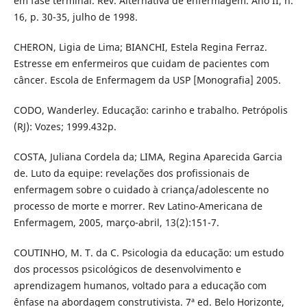
em fase terminal. Rev. Alternativa de enfermagem. Ano II, n.
16, p. 30-35, julho de 1998.
CHERON, Ligia de Lima; BIANCHI, Estela Regina Ferraz.
Estresse em enfermeiros que cuidam de pacientes com
câncer. Escola de Enfermagem da USP [Monografia] 2005.
CODO, Wanderley. Educação: carinho e trabalho. Petrópolis
(RJ): Vozes; 1999.432p.
COSTA, Juliana Cordela da; LIMA, Regina Aparecida Garcia
de. Luto da equipe: revelações dos profissionais de
enfermagem sobre o cuidado à criança/adolescente no
processo de morte e morrer. Rev Latino-Americana de
Enfermagem, 2005, março-abril, 13(2):151-7.
COUTINHO, M. T. da C. Psicologia da educação: um estudo
dos processos psicológicos de desenvolvimento e
aprendizagem humanos, voltado para a educação com
ênfase na abordagem construtivista. 7ª ed. Belo Horizonte,