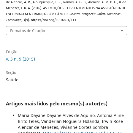
de Alencar, A. R., Albuquerque, T. R., Ramos, A. G. B., Alencar, A. M. P. G., & de
Menezes, I. R. A. (2016). AS EMOÇÕES E OS SENTIMENTOS NA ASSISTÊNCIA DE
ENFERMAGEM À CRIANÇA COM CÂNCER.
Revista Interfaces: Saúde, Humanas E
Tecnologia
,
3
(9). https://doi.org/10.16891/113
Fomatos de Citação
Edição
v. 3 n. 9 (2015)
Seção
Saúde
Artigos mais lidos pelo mesmo(s) autor(es)
Maria Dayane Dayane Alves de Aquino, Antônia Aline
Brito Teles, Vanderlan Nogueira Holanda, Irwin Rose
Alencar de Menezes, Vivianne Cortez Sombra