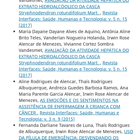
Vandesmet,
AVALIAÇÃO DA ATIVIDADE HEPÁTICA DO
EXTRATO HIDROALCÓOLICO DA CASCA
Stryphnodendron rotundifolium Mart.
,
Revista
Interfaces: Saúde, Humanas e Tecnologia: v. 5 n. 15
(2017)
Maria Dayane Dayane Alves de Aquino, Antônia Aline
Brito Teles, Vanderlan Nogueira Holanda, Irwin Rose
Alencar de Menezes, Vivianne Cortez Sombra
Vandesmet,
AVALIAÇÃO DA ATIVIDADE HEPÁTICA DO
EXTRATO HIDROALCÓOLICO DA CASCA
Stryphnodendron rotundifolium Mart.
,
Revista
Interfaces: Saúde, Humanas e Tecnologia: v. 5 n. 15
(2017)
Aline Rodrigues de Alencar, Thaís Rodrigues
Albuquerque, Andreza Guedes Barbosa Ramos, Ana
Maria Parente Garcia Alencar, Irwin Rose Alencar de
Menezes,
AS EMOÇÕES E OS SENTIMENTOS NA
ASSISTÊNCIA DE ENFERMAGEM À CRIANÇA COM
CÂNCER
,
Revista Interfaces: Saúde, Humanas e
Tecnologia: v. 3 n. 9 (2015)
Fernanda Darliane Tavares de Luna, Thaís Rodrigues
de Albuquerque, Irwin Rose Alencar de Menezes,
USO
DA PÍLULA DE EMERGÊNCIA: DESVENDANDO OS