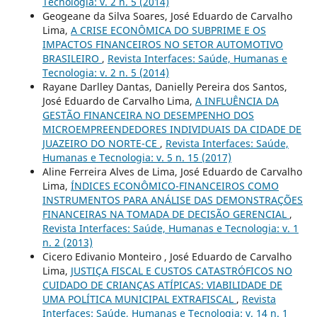
Tecnologia: v. 2 n. 5 (2014)
Geogeane da Silva Soares, José Eduardo de Carvalho
Lima,
A CRISE ECONÔMICA DO SUBPRIME E OS
IMPACTOS FINANCEIROS NO SETOR AUTOMOTIVO
BRASILEIRO
,
Revista Interfaces: Saúde, Humanas e
Tecnologia: v. 2 n. 5 (2014)
Rayane Darlley Dantas, Danielly Pereira dos Santos,
José Eduardo de Carvalho Lima,
A INFLUÊNCIA DA
GESTÃO FINANCEIRA NO DESEMPENHO DOS
MICROEMPREENDEDORES INDIVIDUAIS DA CIDADE DE
JUAZEIRO DO NORTE-CE
,
Revista Interfaces: Saúde,
Humanas e Tecnologia: v. 5 n. 15 (2017)
Aline Ferreira Alves de Lima, José Eduardo de Carvalho
Lima,
ÍNDICES ECONÔMICO-FINANCEIROS COMO
INSTRUMENTOS PARA ANÁLISE DAS DEMONSTRAÇÕES
FINANCEIRAS NA TOMADA DE DECISÃO GERENCIAL
,
Revista Interfaces: Saúde, Humanas e Tecnologia: v. 1
n. 2 (2013)
Cicero Edivanio Monteiro , José Eduardo de Carvalho
Lima,
JUSTIÇA FISCAL E CUSTOS CATASTRÓFICOS NO
CUIDADO DE CRIANÇAS ATÍPICAS: VIABILIDADE DE
UMA POLÍTICA MUNICIPAL EXTRAFISCAL
,
Revista
Interfaces: Saúde, Humanas e Tecnologia: v. 14 n. 1