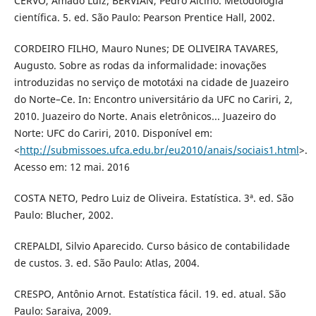
CERVO, Amado Luiz; BERVIAN, Pedro Alcino. Metodologia
científica. 5. ed. São Paulo: Pearson Prentice Hall, 2002.
CORDEIRO FILHO, Mauro Nunes; DE OLIVEIRA TAVARES,
Augusto. Sobre as rodas da informalidade: inovações
introduzidas no serviço de mototáxi na cidade de Juazeiro
do Norte–Ce. In: Encontro universitário da UFC no Cariri, 2,
2010. Juazeiro do Norte. Anais eletrônicos... Juazeiro do
Norte: UFC do Cariri, 2010. Disponível em:
<
http://submissoes.ufca.edu.br/eu2010/anais/sociais1.html
>.
Acesso em: 12 mai. 2016
COSTA NETO, Pedro Luiz de Oliveira. Estatística. 3ª. ed. São
Paulo: Blucher, 2002.
CREPALDI, Silvio Aparecido. Curso básico de contabilidade
de custos. 3. ed. São Paulo: Atlas, 2004.
CRESPO, Antônio Arnot. Estatística fácil. 19. ed. atual. São
Paulo: Saraiva, 2009.