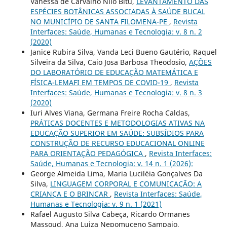
Vanessa de Carvalho Nilo Bitu,
LEVANTAMENTO DAS
ESPÉCIES BOTÂNICAS ASSOCIADAS À SAÚDE BUCAL
NO MUNICÍPIO DE SANTA FILOMENA-PE
,
Revista
Interfaces: Saúde, Humanas e Tecnologia: v. 8 n. 2
(2020)
Janice Rubira Silva, Vanda Leci Bueno Gautério, Raquel
Silveira da Silva, Caio Josa Barbosa Theodosio,
AÇÕES
DO LABORATÓRIO DE EDUCAÇÃO MATEMÁTICA E
FÍSICA-LEMAFI EM TEMPOS DE COVID-19
,
Revista
Interfaces: Saúde, Humanas e Tecnologia: v. 8 n. 3
(2020)
Iuri Alves Viana, Germana Freire Rocha Caldas,
PRÁTICAS DOCENTES E METODOLOGIAS ATIVAS NA
EDUCAÇÃO SUPERIOR EM SAÚDE: SUBSÍDIOS PARA
CONSTRUÇÃO DE RECURSO EDUCACIONAL ONLINE
PARA ORIENTAÇÃO PEDAGÓGICA
,
Revista Interfaces:
Saúde, Humanas e Tecnologia: v. 14 n. 1 (2026):
George Almeida Lima, Maria Luciléia Gonçalves Da
Silva,
LINGUAGEM CORPORAL E COMUNICAÇÃO: A
CRIANÇA E O BRINCAR
,
Revista Interfaces: Saúde,
Humanas e Tecnologia: v. 9 n. 1 (2021)
Rafael Augusto Silva Cabeça, Ricardo Ormanes
Massoud, Ana Luiza Nepomuceno Sampaio,