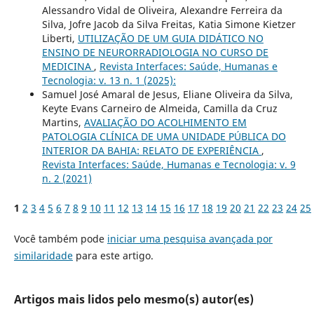
Alessandro Vidal de Oliveira, Alexandre Ferreira da
Silva, Jofre Jacob da Silva Freitas, Katia Simone Kietzer
Liberti,
UTILIZAÇÃO DE UM GUIA DIDÁTICO NO
ENSINO DE NEURORRADIOLOGIA NO CURSO DE
MEDICINA
,
Revista Interfaces: Saúde, Humanas e
Tecnologia: v. 13 n. 1 (2025):
Samuel José Amaral de Jesus, Eliane Oliveira da Silva,
Keyte Evans Carneiro de Almeida, Camilla da Cruz
Martins,
AVALIAÇÃO DO ACOLHIMENTO EM
PATOLOGIA CLÍNICA DE UMA UNIDADE PÚBLICA DO
INTERIOR DA BAHIA: RELATO DE EXPERIÊNCIA
,
Revista Interfaces: Saúde, Humanas e Tecnologia: v. 9
n. 2 (2021)
1
2
3
4
5
6
7
8
9
10
11
12
13
14
15
16
17
18
19
20
21
22
23
24
25
Você também pode
iniciar uma pesquisa avançada por
similaridade
para este artigo.
Artigos mais lidos pelo mesmo(s) autor(es)