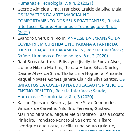
Humanas e Tecnologia: v. 9 n. 2 (2021)
George Almeida Lima, Francisco Eraldo da Silva Maia,
OS IMPACTOS DA ARTE MARCIAL NO
COMPORTAMENTO DOS SEUS PRATICANTES
,
Revista
Interfaces: Saúde, Humanas e Tecnologia: v. 9 n. 2
(2021)
Evandro Cherubini Rolin,
ANÁLISE DA EXPANSÃO DA
COVID-19 EM CURITIBA E NO PARANÁ A PARTIR DA
IDENTIFICAÇÃO DE PARÂMETROS
,
Revista Interfaces:
Saúde, Humanas e Tecnologia: v. 8 n. 3 (2020)
Raul Sousa Andreza, Edislayne Jiselly de Souza Alves,
Lidiane Hilário Martins, Renata Hilário Silva, Shirley
Daiane Alves da Silva, Thalia Lima Nogueira, Amanda
Raquel Novaes Gomes, Janete Clair da Silva Santos,
OS
IMPACTOS DA COVID-19 NA EDUCAÇÃO POR MEIO DO
ENSINO REMOTO
,
Revista Interfaces: Saúde,
Humanas e Tecnologia: v. 8 n. 3 (2020)
Karine Quesado Beserra, Jaciene Silva Delmondes,
Vinicius de Carvalho Nilo Bitu Ferreira, Gustavo
Marinho Miranda, Miguel Melo Ifadireó, Tássia Lobato
Pinheiro, Francisco Renato Silva Ferreira, Híkaro
Henrique Leite Costa, Cecília Luna Souto Quidute,