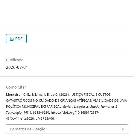
PDF
Publicado
2026-07-01
Como Citar
Monteiro , C. E., & Lima, J. E. de C. (2026). JUSTIÇA FISCAL E CUSTOS
CATASTRÓFICOS NO CUIDADO DE CRIANÇAS ATÍPICAS: VIABILIDADE DE UMA
POLÍTICA MUNICIPAL EXTRAFISCAL.
Revista Interfaces: Saúde, Humanas E
Tecnologia
,
14
(1), 6615–6620. https://doi.org/10.16891/2317-
434X.v14.e1.a2026.idMEPESA06
Fomatos de Citação