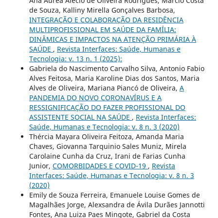
Ana Áurea Alécio de Oliveira Rodrigues, Marcio Costa
de Souza, Kalliny Mirella Gonçalves Barbosa,
INTEGRAÇÃO E COLABORAÇÃO DA RESIDÊNCIA
MULTIPROFISSIONAL EM SAÚDE DA FAMÍLIA:
DINÂMICAS E IMPACTOS NA ATENÇÃO PRIMÁRIA À
SAÚDE
,
Revista Interfaces: Saúde, Humanas e
Tecnologia: v. 13 n. 1 (2025):
Gabriela do Nascimento Carvalho Silva, Antonio Fabio
Alves Feitosa, Maria Karoline Dias dos Santos, Maria
Alves de Oliveira, Mariana Piancó de Oliveira,
A
PANDEMIA DO NOVO CORONAVÍRUS E A
RESSIGNIFICAÇÃO DO FAZER PROFISSIONAL DO
ASSISTENTE SOCIAL NA SAÚDE
,
Revista Interfaces:
Saúde, Humanas e Tecnologia: v. 8 n. 3 (2020)
Thércia Mayara Oliveira Feitoza, Amanda Maria
Chaves, Giovanna Tarquinio Sales Muniz, Mirela
Carolaine Cunha da Cruz, Irani de Farias Cunha
Junior,
COMORBIDADES E COVID-19
,
Revista
Interfaces: Saúde, Humanas e Tecnologia: v. 8 n. 3
(2020)
Emily de Souza Ferreira, Emanuele Louise Gomes de
Magalhães Jorge, Alexsandra de Ávila Durães Jannotti
Fontes, Ana Luiza Paes Mingote, Gabriel da Costa