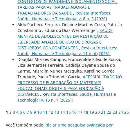
CONTEXTOS DE PANDEMIA E ISOLAMENTO SOCIAL:
TAREFAS PARA AS TRABALHADORAS E
TRABALHADORES DA SAÚDE
,
Revista Interfaces:
Saúde, Humanas e Tecnologia: v. 8 n. 3 (2020)
Aldo Pacheco Ferreira, Delaine Martins Costa, Patricia
Constantino , Eduardo Dias Wermelinger,
SAÚDE
MENTAL DE ADOLESCENTES EM RESTRIÇÃO DE
LIBERDADE: ANÁLISE DE USO DE DROGAS E
DISTÚRBIOS CONCOMITANTES
,
Revista Interfaces:
Saúde, Humanas e Tecnologia: v. 11 n. 4 (2023):
Douglas Moraes Campos, Francenilde Silva de Sousa,
Elza Bernardes Ferreira, Cadidja Dayane Sousa do
Carmo, Mizraim Nunes Mesquita, Karoline Corrêa
Trindade, Paola Trindade Garcia,
ACESSIBILIDADE NO
PROCESSO DE ELABORAÇÃO DE MATERIAIS
EDUCACIONAIS DIGITAIS PARA EDUCAÇÃO À
DISTÂNCIA
,
Revista Interfaces: Saúde, Humanas e
Tecnologia: v. 13 n. 1 (2025):
1
2
3
4
5
6
7
8
9
10
11
12
13
14
15
16
17
18
19
20
21
22
23
24
25
Você também pode
iniciar uma pesquisa avançada por