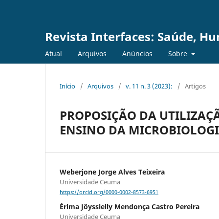
Revista Interfaces: Saúde, H
Atual
Arquivos
Anúncios
Sobre
Início
/
Arquivos
/
v. 11 n. 3 (2023):
/
Artigos
PROPOSIÇÃO DA UTILIZAÇ
ENSINO DA MICROBIOLOGI
Weberjone Jorge Alves Teixeira
Universidade Ceuma
https://orcid.org/0000-0002-8573-6951
Érima Jôyssielly Mendonça Castro Pereira
Universidade Ceuma