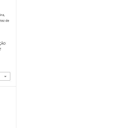
ira,
rtez de
AÇÃO
E