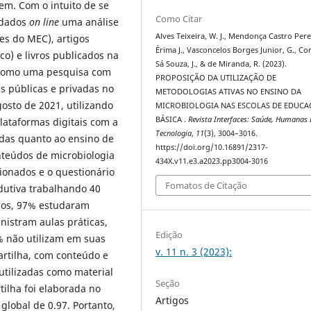
em. Com o intuito de se
Como Citar
 dados
on line
uma análise
Alves Teixeira, W. J., Mendonça Castro Pere
es do MEC), artigos
Érima J., Vasconcelos Borges Junior, G., Co
ico) e livros publicados na
Sá Souza, J., & de Miranda, R. (2023).
 como uma pesquisa com
PROPOSIÇÃO DA UTILIZAÇÃO DE
s públicas e privadas no
METODOLOGIAS ATIVAS NO ENSINO DA
osto de 2021, utilizando
MICROBIOLOGIA NAS ESCOLAS DE EDUC
BÁSICA .
Revista Interfaces: Saúde, Humanas 
lataformas digitais com a
Tecnologia
,
11
(3), 3004–3016.
ndas quanto ao ensino de
https://doi.org/10.16891/2317-
nteúdos de microbiologia
434X.v11.e3.a2023.pp3004-3016
ionados e o questionário
Fomatos de Citação
dutiva trabalhando 40
ados, 97% estudaram
istram aulas práticas,
Edição
 não utilizam em suas
v. 11 n. 3 (2023):
artilha, com conteúdo e
utilizadas como material
Seção
ilha foi elaborada no
Artigos
global de 0.97. Portanto,