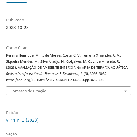
Publicado
2023-10-23
Como Citar
Pereira Henrique, M. F., de Moraes Costa, C. V., Ferreira Ximendes, C. V.,
Siqueira Mendes, M., Silva Araújo, N., Golçalves, M. C., … de Miranda, R.
(2023). AVALIAÇÃO DE AMBIENTE INTERIOR NA ÁREA DE TERAPIA AQUÁTICA.
Revista Interfaces: Saúde, Humanas E Tecnologia
,
11
(3), 3026–3032.
https://doi.org/10.16891/2317-434X.v11.e3.a2023.pp3026-3032
Fomatos de Citação
Edição
v. 11 n. 3 (2023):
Seção