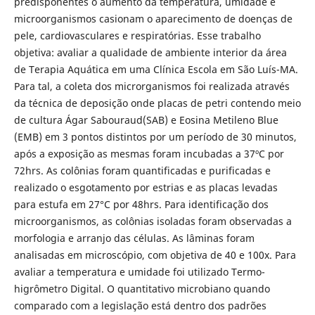
predisponentes o aumento da temperatura, umidade e
microorganismos casionam o aparecimento de doenças de
pele, cardiovasculares e respiratórias. Esse trabalho
objetiva: avaliar a qualidade de ambiente interior da área
de Terapia Aquática em uma Clínica Escola em São Luís-MA.
Para tal, a coleta dos microrganismos foi realizada através
da técnica de deposição onde placas de petri contendo meio
de cultura Ágar Sabouraud(SAB) e Eosina Metileno Blue
(EMB) em 3 pontos distintos por um período de 30 minutos,
após a exposição as mesmas foram incubadas a 37ºC por
72hrs. As colônias foram quantificadas e purificadas e
realizado o esgotamento por estrias e as placas levadas
para estufa em 27°C por 48hrs. Para identificação dos
microorganismos, as colônias isoladas foram observadas a
morfologia e arranjo das células. As lâminas foram
analisadas em microscópio, com objetiva de 40 e 100x. Para
avaliar a temperatura e umidade foi utilizado Termo-
higrômetro Digital. O quantitativo microbiano quando
comparado com a legislação está dentro dos padrões