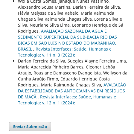
Wolia Costa Gomes, Janaque Nunes Passinho,
Alexsandro Sousa Martins, Darlan Ferreira da Silva,
Flávia Melyssa da Silva Rabelo, Maria Raimunda
Chagas Silva Raimunda Chagas Silva, Lorena Silva e
Silva, Neuriane Silva Lima, Leonardo Henrique de Sá
Rodrigues,
AVALIAÇÃO SAZONAL DA ÁGUA E
SEDIMENTO SUPERFICIAL DA SUB-BACIA RIO DAS
BICAS EM SÃO LUÍS NO ESTADO DO MARANHÃO,
BRASIL
,
Revista Interfaces: Saúde, Humanas e
Tecnologia: v. 11 n. 3 (2023):
Darlan Ferreira da Silva, Suegles Alayne Ferreira Lima,
Maria Aparecida Pinheiro Barros, Cleoner Uchôa
Araujo, Rousiane Damasceno Evangelista, Wellyson da
Cunha Araújo Firmo, Eduardo Henrique Costa
Rodrigues, Maria Raimunda Chagas Silva,
AVALIAÇÃO
DA ESTABILIDADE DAS ANTOCIANINAS EM RESÍDUOS
DE MAÇÃ
,
Revista Interfaces: Saúde, Humanas e
Tecnologia: v. 12 n. 1 (2024):
Enviar Submissão