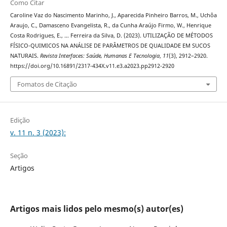
Como Citar
Caroline Vaz do Nascimento Marinho, J., Aparecida Pinheiro Barros, M., Uchôa
Araujo, C., Damasceno Evangelista, R., da Cunha Araújo Firmo, W., Henrique
Costa Rodrigues, E., … Ferreira da Silva, D. (2023). UTILIZAÇÃO DE MÉTODOS
FÍSICO-QUIMICOS NA ANÁLISE DE PARÂMETROS DE QUALIDADE EM SUCOS
NATURAIS.
Revista Interfaces: Saúde, Humanas E Tecnologia
,
11
(3), 2912–2920.
https://doi.org/10.16891/2317-434X.v11.e3.a2023.pp2912-2920
Fomatos de Citação
Edição
v. 11 n. 3 (2023):
Seção
Artigos
Artigos mais lidos pelo mesmo(s) autor(es)