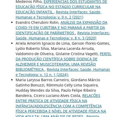
Medeiros Filho,
EXPERIÊNCIAS DOS ESTUDANTES DE
EDUCAÇÃO FÍSICA NO ESTÁGIO CURRICULAR NA
EDUCAÇÃO INFANTIL
,
Revista Interfaces: Saúde,
Humanas e Tecnologia: v. 9 n. 2 (2021)
Evandro Cherubini Rolin,
ANÁLISE DA EXPANSÃO DA
COVID-19 EM CURITIBA E NO PARANÁ A PARTIR DA
IDENTIFICAÇÃO DE PARÂMETROS
,
Revista Interfaces:
Saúde, Humanas e Tecnologia: v. 8 n. 3 (2020)
Ariela Amorim Ignacio de Lima, Gerson Flores-Gomes,
Lydio Roberto Silva, Mariana Lacerda Arruda,
Valdomiro de Oliveira, Gislaine Cristina Vagetti,
PERFIL
DA PRODUÇÃO CIENTÍFICA SOBRE DOENÇA DE
ALZHEIMER E MUSICOTERAPIA: UMA REVISÃO
BIBLIOMÉTRICA
,
Revista Interfaces: Saúde, Humanas
e Tecnologia: v. 12 n. 1 (2024):
Maria Laryssa Barros Carneiro, Giordano Márcio
Gatinho Bonuzzi, Rômmulo Celly Lima Siqueira,
Hudday Mendes da Silva, Paulo Felipe Ribeiro
Bandeira, Cicero Luciano Alves Costa,
RELAÇÕES
ENTRE PRÁTICA DE ATIVIDADE FÍSICA NA
INFÂNCIA/ADOLESCÊNCIA COM A COMPETÊNCIA
FÍSICA PERCEBIDA E NÍVEL DE ATIVIDADE FÍSICA NA
VIDA ADULTA: UMA ANÁLISE DE REDES
,
Revista