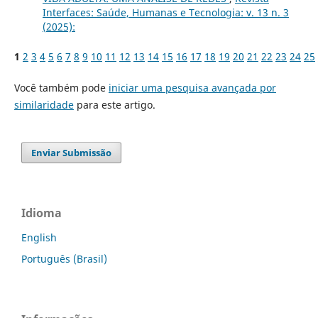
Interfaces: Saúde, Humanas e Tecnologia: v. 13 n. 3
(2025):
1
2
3
4
5
6
7
8
9
10
11
12
13
14
15
16
17
18
19
20
21
22
23
24
25
Você também pode
iniciar uma pesquisa avançada por
similaridade
para este artigo.
Enviar Submissão
Idioma
English
Português (Brasil)