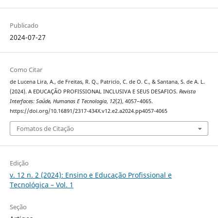
Publicado
2024-07-27
Como Citar
de Lucena Lira, A., de Freitas, R. Q., Patricio, C. de O. C., & Santana, S. de A. L.
(2024). A EDUCAÇÃO PROFISSIONAL INCLUSIVA E SEUS DESAFIOS.
Revista
Interfaces: Saúde, Humanas E Tecnologia
,
12
(2), 4057–4065.
https://doi.org/10.16891/2317-434X.v12.e2.a2024.pp4057-4065
Fomatos de Citação
Edição
v. 12 n. 2 (2024): Ensino e Educação Profissional e
Tecnológica – Vol. 1
Seção