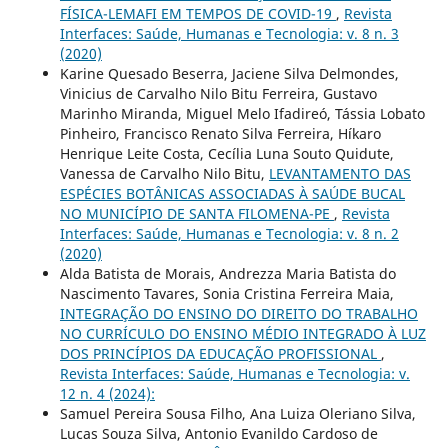
FÍSICA-LEMAFI EM TEMPOS DE COVID-19
,
Revista
Interfaces: Saúde, Humanas e Tecnologia: v. 8 n. 3
(2020)
Karine Quesado Beserra, Jaciene Silva Delmondes,
Vinicius de Carvalho Nilo Bitu Ferreira, Gustavo
Marinho Miranda, Miguel Melo Ifadireó, Tássia Lobato
Pinheiro, Francisco Renato Silva Ferreira, Híkaro
Henrique Leite Costa, Cecília Luna Souto Quidute,
Vanessa de Carvalho Nilo Bitu,
LEVANTAMENTO DAS
ESPÉCIES BOTÂNICAS ASSOCIADAS À SAÚDE BUCAL
NO MUNICÍPIO DE SANTA FILOMENA-PE
,
Revista
Interfaces: Saúde, Humanas e Tecnologia: v. 8 n. 2
(2020)
Alda Batista de Morais, Andrezza Maria Batista do
Nascimento Tavares, Sonia Cristina Ferreira Maia,
INTEGRAÇÃO DO ENSINO DO DIREITO DO TRABALHO
NO CURRÍCULO DO ENSINO MÉDIO INTEGRADO À LUZ
DOS PRINCÍPIOS DA EDUCAÇÃO PROFISSIONAL
,
Revista Interfaces: Saúde, Humanas e Tecnologia: v.
12 n. 4 (2024):
Samuel Pereira Sousa Filho, Ana Luiza Oleriano Silva,
Lucas Souza Silva, Antonio Evanildo Cardoso de