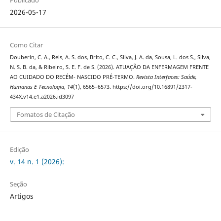
Publicado
2026-05-17
Como Citar
Douberin, C. A., Reis, A. S. dos, Brito, C. C., Silva, J. A. da, Sousa, L. dos S., Silva,
N. S. B. da, & Ribeiro, S. E. F. de S. (2026). ATUAÇÃO DA ENFERMAGEM FRENTE
AO CUIDADO DO RECÉM- NASCIDO PRÉ-TERMO.
Revista Interfaces: Saúde,
Humanas E Tecnologia
,
14
(1), 6565–6573. https://doi.org/10.16891/2317-
434X.v14.e1.a2026.id3097
Fomatos de Citação
Edição
v. 14 n. 1 (2026):
Seção
Artigos