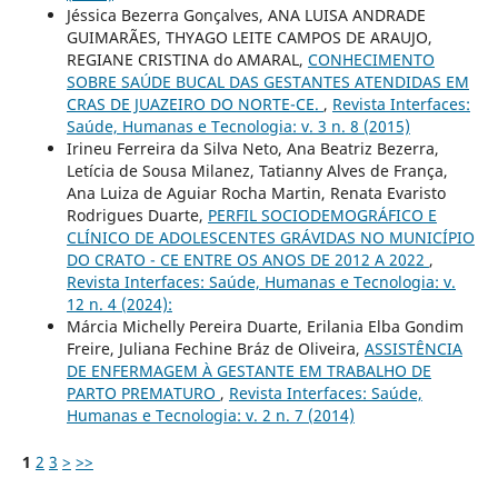
Jéssica Bezerra Gonçalves, ANA LUISA ANDRADE
GUIMARÃES, THYAGO LEITE CAMPOS DE ARAUJO,
REGIANE CRISTINA do AMARAL,
CONHECIMENTO
SOBRE SAÚDE BUCAL DAS GESTANTES ATENDIDAS EM
CRAS DE JUAZEIRO DO NORTE-CE.
,
Revista Interfaces:
Saúde, Humanas e Tecnologia: v. 3 n. 8 (2015)
Irineu Ferreira da Silva Neto, Ana Beatriz Bezerra,
Letícia de Sousa Milanez, Tatianny Alves de França,
Ana Luiza de Aguiar Rocha Martin, Renata Evaristo
Rodrigues Duarte,
PERFIL SOCIODEMOGRÁFICO E
CLÍNICO DE ADOLESCENTES GRÁVIDAS NO MUNICÍPIO
DO CRATO - CE ENTRE OS ANOS DE 2012 A 2022
,
Revista Interfaces: Saúde, Humanas e Tecnologia: v.
12 n. 4 (2024):
Márcia Michelly Pereira Duarte, Erilania Elba Gondim
Freire, Juliana Fechine Bráz de Oliveira,
ASSISTÊNCIA
DE ENFERMAGEM À GESTANTE EM TRABALHO DE
PARTO PREMATURO
,
Revista Interfaces: Saúde,
Humanas e Tecnologia: v. 2 n. 7 (2014)
1
2
3
>
>>