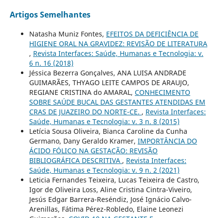
Artigos Semelhantes
Natasha Muniz Fontes,
EFEITOS DA DEFICIÊNCIA DE
HIGIENE ORAL NA GRAVIDEZ: REVISÃO DE LITERATURA
,
Revista Interfaces: Saúde, Humanas e Tecnologia: v.
6 n. 16 (2018)
Jéssica Bezerra Gonçalves, ANA LUISA ANDRADE
GUIMARÃES, THYAGO LEITE CAMPOS DE ARAUJO,
REGIANE CRISTINA do AMARAL,
CONHECIMENTO
SOBRE SAÚDE BUCAL DAS GESTANTES ATENDIDAS EM
CRAS DE JUAZEIRO DO NORTE-CE.
,
Revista Interfaces:
Saúde, Humanas e Tecnologia: v. 3 n. 8 (2015)
Letícia Sousa Oliveira, Bianca Caroline da Cunha
Germano, Dany Geraldo Kramer,
IMPORTÂNCIA DO
ÁCIDO FÓLICO NA GESTAÇÃO: REVISÃO
BIBLIOGRÁFICA DESCRITIVA
,
Revista Interfaces:
Saúde, Humanas e Tecnologia: v. 9 n. 2 (2021)
Leticia Fernandes Teixeira, Lucas Teixeira de Castro,
Igor de Oliveira Loss, Aline Cristina Cintra-Viveiro,
Jesús Edgar Barrera-Reséndiz, José Ignácio Calvo-
Arenillas, Fátima Pérez-Robledo, Elaine Leonezi