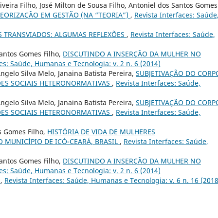
veira Filho, José Milton de Sousa Filho, Antoniel dos Santos Gomes
EORIZAÇÃO EM GESTÃO (NA “TEORIA”)
,
Revista Interfaces: Saúde
 TRANSVIADOS: ALGUMAS REFLEXÕES
,
Revista Interfaces: Saúde,
Santos Gomes Filho,
DISCUTINDO A INSERÇÃO DA MULHER NO
ces: Saúde, Humanas e Tecnologia: v. 2 n. 6 (2014)
gelo Silva Melo, Janaina Batista Pereira,
SUBJETIVAÇÃO DO CORP
ÇÕES SOCIAIS HETERONORMATIVAS
,
Revista Interfaces: Saúde,
gelo Silva Melo, Janaina Batista Pereira,
SUBJETIVAÇÃO DO CORP
ÇÕES SOCIAIS HETERONORMATIVAS
,
Revista Interfaces: Saúde,
os Gomes Filho,
HISTÓRIA DE VIDA DE MULHERES
 MUNICÍPIO DE ICÓ-CEARÁ, BRASIL
,
Revista Interfaces: Saúde,
Santos Gomes Filho,
DISCUTINDO A INSERÇÃO DA MULHER NO
ces: Saúde, Humanas e Tecnologia: v. 2 n. 6 (2014)
l
,
Revista Interfaces: Saúde, Humanas e Tecnologia: v. 6 n. 16 (2018