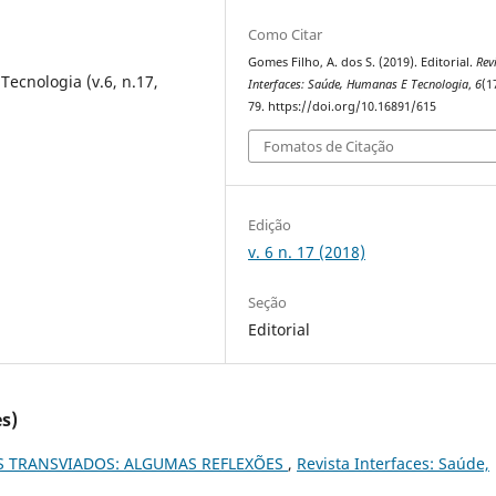
Como Citar
Gomes Filho, A. dos S. (2019). Editorial.
Rev
Tecnologia (v.6, n.17,
Interfaces: Saúde, Humanas E Tecnologia
,
6
(1
79. https://doi.org/10.16891/615
Fomatos de Citação
Edição
v. 6 n. 17 (2018)
Seção
Editorial
s)
 TRANSVIADOS: ALGUMAS REFLEXÕES
,
Revista Interfaces: Saúde,