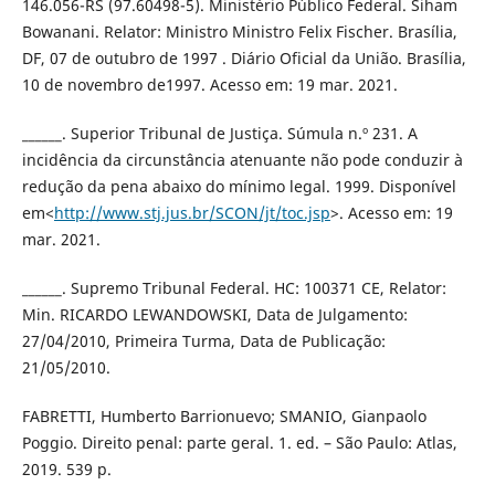
146.056-RS (97.60498-5). Ministério Público Federal. Siham
Bowanani. Relator: Ministro Ministro Felix Fischer. Brasília,
DF, 07 de outubro de 1997 . Diário Oficial da União. Brasília,
10 de novembro de1997. Acesso em: 19 mar. 2021.
______. Superior Tribunal de Justiça. Súmula n.º 231. A
incidência da circunstância atenuante não pode conduzir à
redução da pena abaixo do mínimo legal. 1999. Disponível
em<
http://www.stj.jus.br/SCON/jt/toc.jsp
>. Acesso em: 19
mar. 2021.
______. Supremo Tribunal Federal. HC: 100371 CE, Relator:
Min. RICARDO LEWANDOWSKI, Data de Julgamento:
27/04/2010, Primeira Turma, Data de Publicação:
21/05/2010.
FABRETTI, Humberto Barrionuevo; SMANIO, Gianpaolo
Poggio. Direito penal: parte geral. 1. ed. – São Paulo: Atlas,
2019. 539 p.