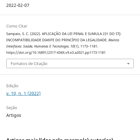
2022-02-07
Como Citar
Sampaio, S. C. (2022). APLICAÇÃO DA LEI PENAL E SUMULA 231 DO STJ:
INCOMPATIBILIDADE DIANTE DO PRINCÍPIO DA LEGALIDADE.
Revista
Interfaces: Saúde, Humanas E Tecnologia
,
10
(1), 1173–1181.
https://doi.org/10.16891/2317-434X.v9.e3.a2021.pp1173-1181
Fomatos de Citação
Edição
v. 10, n. 1 (2022)
Seção
Artigos